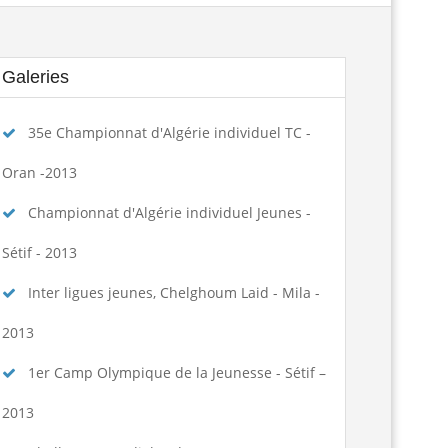
تكوين الحكام الجهويين للموسم الرياضي...
Lire la suite
Galeries
الجمعية العامة العادية لسنة 2025
Lire la suite
35e Championnat d'Algérie individuel TC -
ngagement des arbitres 2025-2026
Lire la suite
Oran -2013
تسديد حقوق الإنخراط البطولة الوطنية...
Lire la suite
Championnat d'Algérie individuel Jeunes -
منح تكوين بكلية علوم الرياضة...
Lire la suite
Sétif - 2013
Inter ligues jeunes, Chelghoum Laid - Mila -
assement national seniors dames et...
Lire la suite
2013
age de formation à la faculté des...
Lire la suite
1er Camp Olympique de la Jeunesse - Sétif –
المرحلة الجهوية التأهيلية للبطولة...
Lire la suite
2013