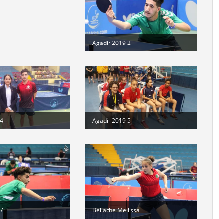
di
Agadir 2019 2
 4
Agadir 2019 5
 7
Bellache Mellissa