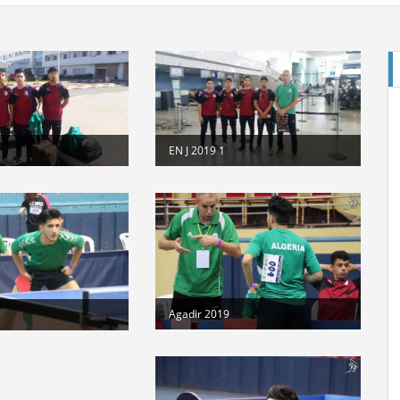
E
EN J 2019 1
Cl
St
Agadir 2019