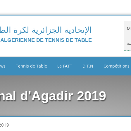
الإتحادية الجزائرية لكرة الط
Mo
 ALGERIENNE DE TENNIS DE TABLE
ية
Do
ews
Tennis de Table
La FATT
D.T.N
Compétitions
ية
Cl
nal d'Agadir 2019
Ar
ين
 2019