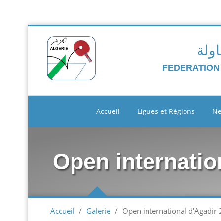
اولة
FEDERATION
Accueil
Ligues et Régions
N
Open internatio
Accueil
/
Galerie
/
Open international d'Agadir