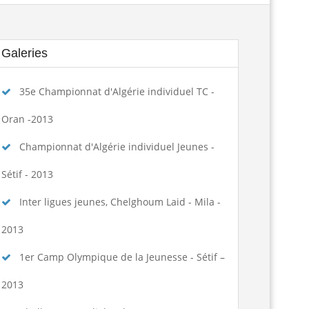
تكوين الحكام الجهويين للموسم الرياضي...
Lire la suite
Galeries
الجمعية العامة العادية لسنة 2025
Lire la suite
35e Championnat d'Algérie individuel TC -
ngagement des arbitres 2025-2026
Lire la suite
Oran -2013
تسديد حقوق الإنخراط البطولة الوطنية...
Lire la suite
Championnat d'Algérie individuel Jeunes -
منح تكوين بكلية علوم الرياضة...
Lire la suite
Sétif - 2013
Inter ligues jeunes, Chelghoum Laid - Mila -
assement national seniors dames et...
Lire la suite
2013
age de formation à la faculté des...
Lire la suite
1er Camp Olympique de la Jeunesse - Sétif –
المرحلة الجهوية التأهيلية للبطولة...
Lire la suite
2013