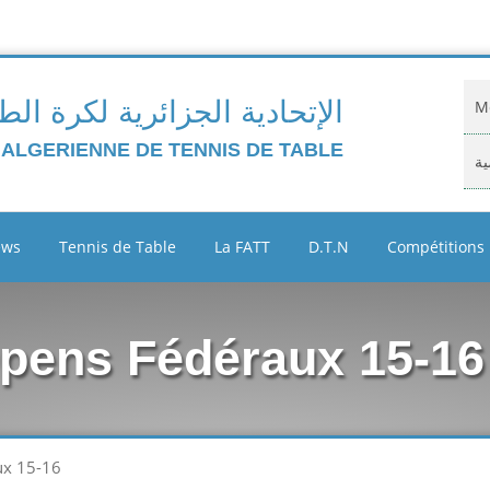
الإتحادية الجزائرية لكرة الط
Mo
 ALGERIENNE DE TENNIS DE TABLE
ية
Do
ews
Tennis de Table
La FATT
D.T.N
Compétitions
ية
Cl
Opens Fédéraux 15-16
Ar
ين
ux 15-16