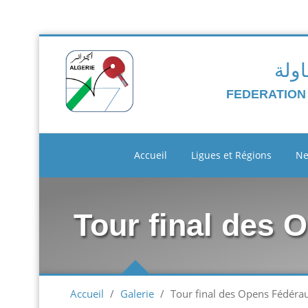
اولة
FEDERATION
Accueil
Ligues et Régions
N
Tour final des 
Accueil
/
Galerie
/
Tour final des Opens Fédéra