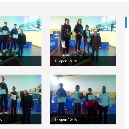
E
16
TF open 15-16
Cl
St
16
TF open 15-16