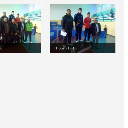
di
16
TF open 15-16