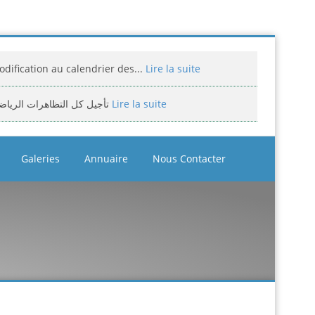
dification au calendrier des...
Lire la suite
تأجيل كل التظاهرات الرياض
Lire la suite
miciliation des compétitions...
Lire la suite
Galeries
Annuaire
Nous Contacter
إعلان: عن تأجيل الالزامي لمنافسة الوطن
Lire la suite
assement national jeunes filles et...
Lire la suite
bitrage aux compétitions...
Lire la suite
إعلانعن فتح تسجيلات لتكوين المدرب
Lire la suite
بيان يخص تأجيل الترببص التكويني...
Lire la suite