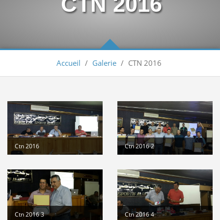
CTN 2016
Arbitrage aux compétitions...
Lire la suite
إعلانعن فتح تسجيلات لتكوين المدربين
Lire la suite
Accueil
/
Galerie
/
CTN 2016
بيان يخص تأجيل الترببص التكويني...
Lire la suite
تكوين الحكام الجهويين للموسم الرياضي...
Lire la suite
الجمعية العامة العادية لسنة 2025
Lire la suite
Engagement des arbitres 2025-2026
Lire la suite
Ctn 2016
Ctn 2016 2
تسديد حقوق الإنخراط البطولة الوطنية...
Lire la suite
منح تكوين بكلية علوم الرياضة...
Lire la suite
Classement national seniors dames et...
Lire la
Ctn 2016 3
Ctn 2016 4