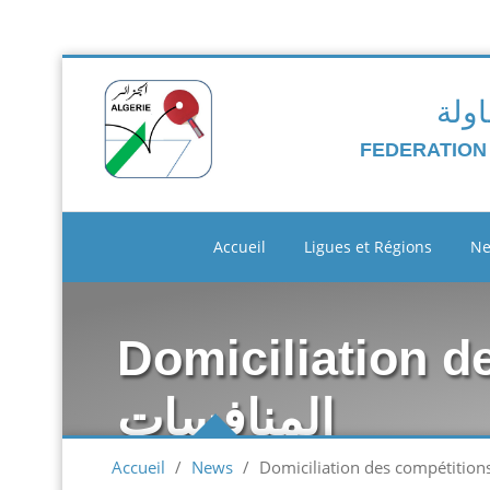
اولة
FEDERATION
Accueil
Ligues et Régions
N
Domiciliation des
المنافسات
Accueil
/
News
/