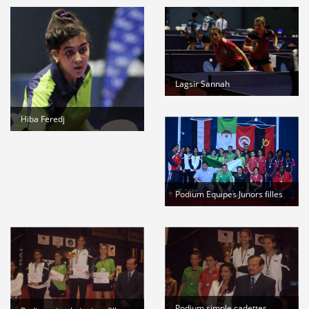
suite
Stage de formation à la faculté des...
Lire la suite
المرحلة الجهوية التأهيلية للبطولة...
Lire la suite
Lagsir Sannah
dispositions pratiques 2025-2026...
Lire la suite
Hiba Feredj
Podium Equipes Junors filles
Podium simple cadettes