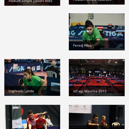
Podium simple juniors filles
Feredj Hiba
Loghraibi Lynda
ittf wjc Maurice 2015