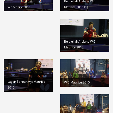
Beldjellali Arslane WJC
Maurice 2015 (1)
wjc Mauric 2015
Beldjellali Arslane WJC
Maurice 2015
Lagsir Sannah wjc Maurice
WJC Maurice 2015
2015