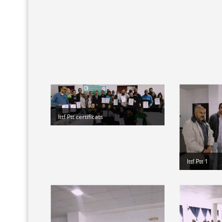
Ittf Ptt certificats
Ittf Ptt 1