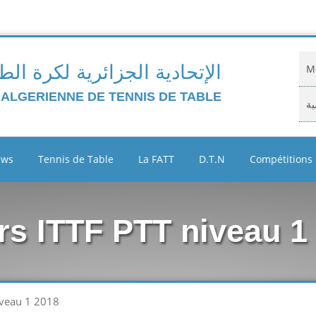
الإتحادية الجزائرية لكرة الط
Mo
 ALGERIENNE DE TENNIS DE TABLE
ية
Do
ews
Tennis de Table
La FATT
D.T.N
Compétitions
ية
Cl
rs ITTF PTT niveau 1
Ar
ين
iveau 1 2018