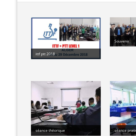
Souvenir
ittf ptt 2018
séance théorique
séance prat