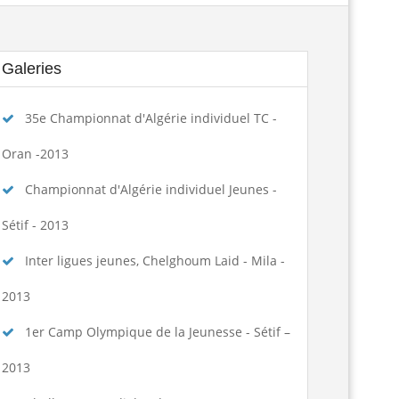
تكوين الحكام الجهويين للموسم الرياضي...
Lire la suite
Galeries
الجمعية العامة العادية لسنة 2025
Lire la suite
35e Championnat d'Algérie individuel TC -
ngagement des arbitres 2025-2026
Lire la suite
Oran -2013
تسديد حقوق الإنخراط البطولة الوطنية...
Lire la suite
Championnat d'Algérie individuel Jeunes -
منح تكوين بكلية علوم الرياضة...
Lire la suite
Sétif - 2013
Inter ligues jeunes, Chelghoum Laid - Mila -
assement national seniors dames et...
Lire la suite
2013
age de formation à la faculté des...
Lire la suite
1er Camp Olympique de la Jeunesse - Sétif –
المرحلة الجهوية التأهيلية للبطولة...
Lire la suite
2013