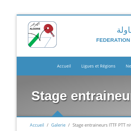
اولة
FEDERATION
Accueil
Ligues et Régions
N
Stage entraineu
Accueil
/
Galerie
/
Stage entraineurs ITTF PTT n