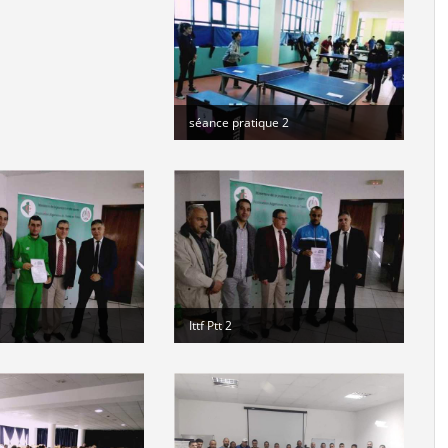
di
séance pratique 2
Ittf Ptt 2