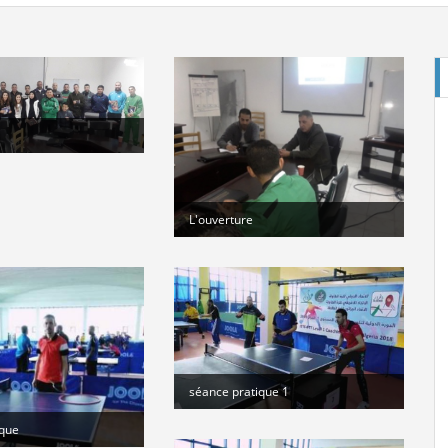
E
L'ouverture
Cl
St
séance pratique 1
ique