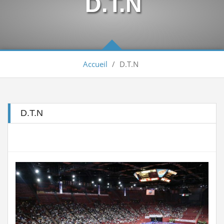
D.T.N
Arbitrage aux compétitions...
Lire la suite
إعلانعن فتح تسجيلات لتكوين المدربين
Lire la suite
Accueil
/
D.T.N
بيان يخص تأجيل الترببص التكويني...
Lire la suite
تكوين الحكام الجهويين للموسم الرياضي...
Lire la suite
D.T.N
الجمعية العامة العادية لسنة 2025
Lire la suite
Engagement des arbitres 2025-2026
Lire la suite
تسديد حقوق الإنخراط البطولة الوطنية...
Lire la suite
منح تكوين بكلية علوم الرياضة...
Lire la suite
Classement national seniors dames et...
Lire la