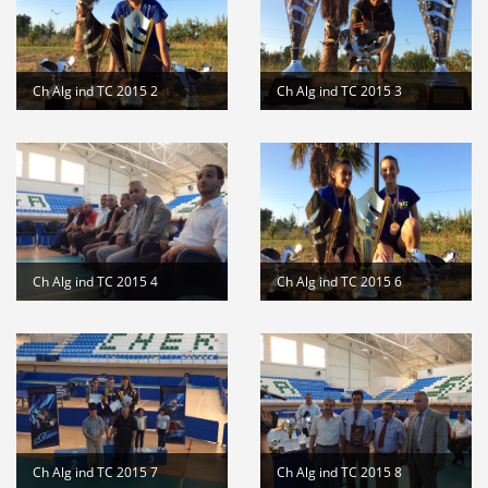
suite
Stage de formation à la faculté des...
Lire la suite
المرحلة الجهوية التأهيلية للبطولة...
Lire la suite
Ch Alg ind TC 2015 2
Ch Alg ind TC 2015 3
dispositions pratiques 2025-2026...
Lire la suite
Ch Alg ind TC 2015 4
Ch Alg ind TC 2015 6
Ch Alg ind TC 2015 7
Ch Alg ind TC 2015 8