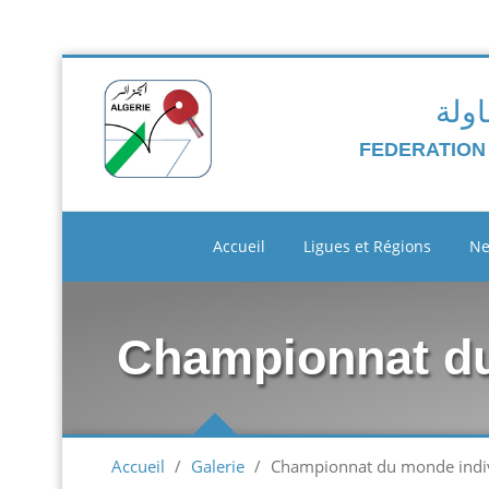
اولة
FEDERATION
Accueil
Ligues et Régions
N
Championnat du
Accueil
/
Galerie
/
Championnat du monde indi