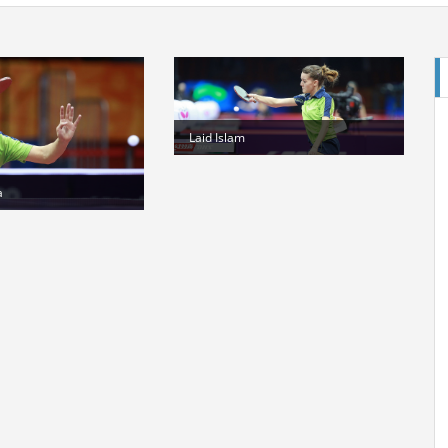
Laid Islam
E
a
Cl
St