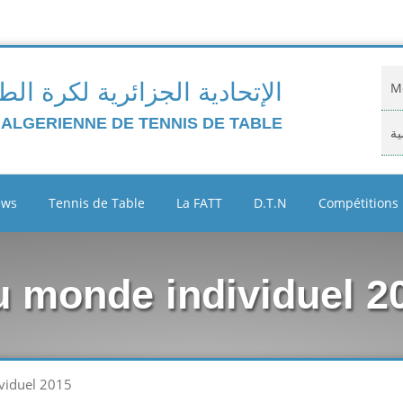
الإتحادية الجزائرية لكرة الط
Mo
 ALGERIENNE DE TENNIS DE TABLE
ية
Do
ews
Tennis de Table
La FATT
D.T.N
Compétitions
ية
Cl
 monde individuel 2
Ar
ين
viduel 2015