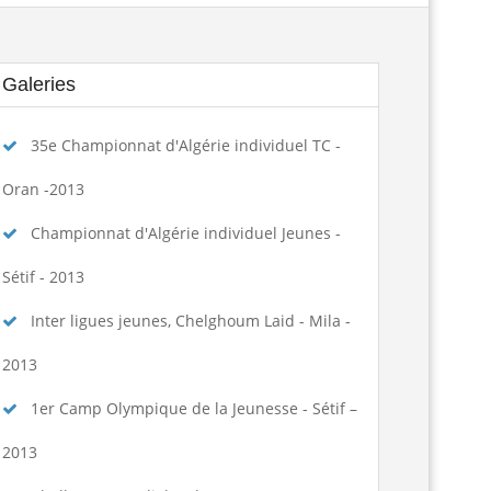
تكوين الحكام الجهويين للموسم الرياضي...
Lire la suite
Galeries
الجمعية العامة العادية لسنة 2025
Lire la suite
35e Championnat d'Algérie individuel TC -
ngagement des arbitres 2025-2026
Lire la suite
Oran -2013
تسديد حقوق الإنخراط البطولة الوطنية...
Lire la suite
Championnat d'Algérie individuel Jeunes -
منح تكوين بكلية علوم الرياضة...
Lire la suite
Sétif - 2013
Inter ligues jeunes, Chelghoum Laid - Mila -
assement national seniors dames et...
Lire la suite
2013
age de formation à la faculté des...
Lire la suite
1er Camp Olympique de la Jeunesse - Sétif –
المرحلة الجهوية التأهيلية للبطولة...
Lire la suite
2013