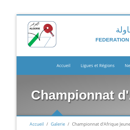
اولة
FEDERATION
Accueil
Ligues et Régions
N
Championnat d'
Accueil
/
Galerie
/
Championnat d'Afrique Jeune