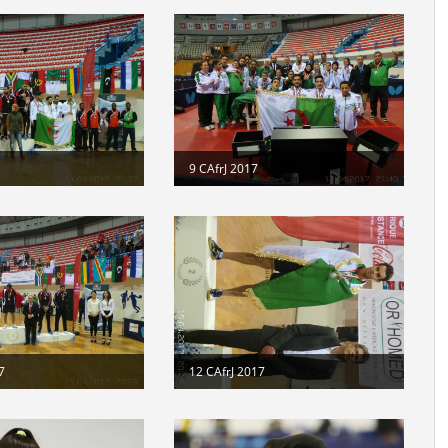
Mo
9 CAfrJ 2017
7
12 CAfrJ 2017