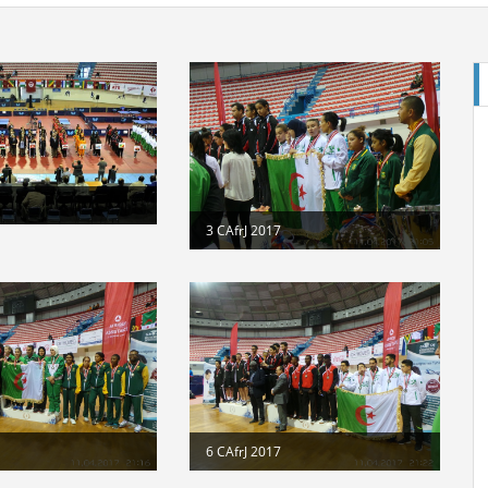
E
3 CAfrJ 2017
Cl
St
di
6 CAfrJ 2017