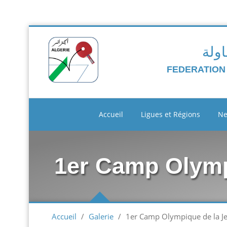
اولة
FEDERATION
Accueil
Ligues et Régions
N
1er Camp Olympi
Accueil
/
Galerie
/
1er Camp Olympique de la Je