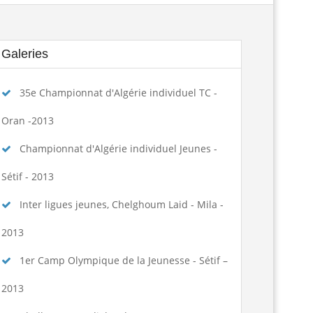
تكوين الحكام الجهويين للموسم الرياضي...
Lire la suite
Galeries
الجمعية العامة العادية لسنة 2025
Lire la suite
35e Championnat d'Algérie individuel TC -
ngagement des arbitres 2025-2026
Lire la suite
Oran -2013
تسديد حقوق الإنخراط البطولة الوطنية...
Lire la suite
Championnat d'Algérie individuel Jeunes -
منح تكوين بكلية علوم الرياضة...
Lire la suite
Sétif - 2013
Inter ligues jeunes, Chelghoum Laid - Mila -
assement national seniors dames et...
Lire la suite
2013
age de formation à la faculté des...
Lire la suite
1er Camp Olympique de la Jeunesse - Sétif –
المرحلة الجهوية التأهيلية للبطولة...
Lire la suite
2013