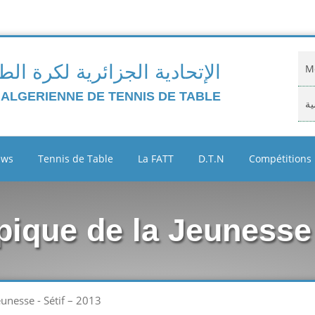
الإتحادية الجزائرية لكرة الط
Mo
 ALGERIENNE DE TENNIS DE TABLE
ية
Do
ews
Tennis de Table
La FATT
D.T.N
Compétitions
ية
Cl
que de la Jeunesse -
Ar
ين
unesse - Sétif – 2013