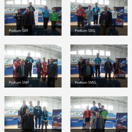
suite
Stage de formation à la faculté des...
Lire la suite
المرحلة الجهوية التأهيلية للبطولة...
Lire la suite
Podium SBF
Podium SBG
dispositions pratiques 2025-2026...
Lire la suite
Podium SMF
Podium SMG