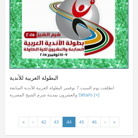
البطولة العربية للأندية
انطلقت يوم السبت 7 نوفمبر البطولة العربية للأندية السابعة
والعشرون بمدينة شرم الشيخ المصرية
Détails [+]
«
‹
42
43
44
45
46
›
»