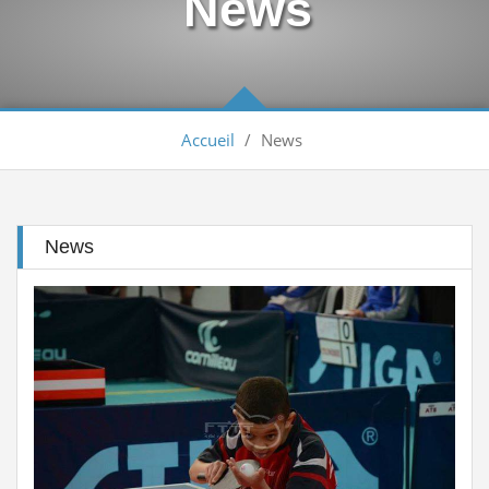
News
Arbitrage aux compétitions...
Lire la suite
إعلانعن فتح تسجيلات لتكوين المدربين
Lire la suite
Accueil
/
News
بيان يخص تأجيل الترببص التكويني...
Lire la suite
تكوين الحكام الجهويين للموسم الرياضي...
Lire la suite
News
الجمعية العامة العادية لسنة 2025
Lire la suite
Engagement des arbitres 2025-2026
Lire la suite
تسديد حقوق الإنخراط البطولة الوطنية...
Lire la suite
منح تكوين بكلية علوم الرياضة...
Lire la suite
Classement national seniors dames et...
Lire la