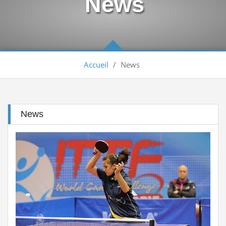
News
Arbitrage aux compétitions...
Lire la suite
إعلانعن فتح تسجيلات لتكوين المدربين
Lire la suite
Accueil
/
News
بيان يخص تأجيل الترببص التكويني...
Lire la suite
تكوين الحكام الجهويين للموسم الرياضي...
Lire la suite
News
بلاغ بخص التحويلات و بداية الموسم...
Lire la suite
الجمعية العامة العادية لسنة 2025
Lire la suite
Engagement des arbitres 2025-2026
Lire la suite
تسديد حقوق الإنخراط البطولة الوطنية...
Lire la suite
منح تكوين بكلية علوم الرياضة...
Lire la suite