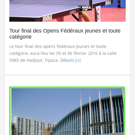
Classement national seniors dames et...
Lire la
suite
Stage de formation à la faculté des...
Lire la suite
Tour final des Opens Fédéraux jeunes et toute
catégorie
المرحلة الجهوية التأهيلية للبطولة...
Lire la suite
Le tour final des opens fédéraux jeunes et toute
catégorie, aura lieu les 05 et 06 février 2016 à la salle
dispositions pratiques 2025-2026...
Lire la suite
OMS de Hadjout, Tipaza.
Détails [+]