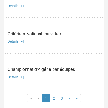
suite
Détails [+]
Stage de formation à la faculté des...
Lire la suite
المرحلة الجهوية التأهيلية للبطولة...
Lire la suite
dispositions pratiques 2025-2026...
Lire la suite
Critérium National Individuel
Détails [+]
Championnat d'Algérie par équipes
Détails [+]
«
‹
1
2
3
›
»