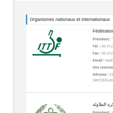
Organismes nationaux et internationaux
Fédératio
Président :
Tél. :
00 41
Fax :
00 41
Email :
tw@i
Site Interne
Adresse :
C
SWITZERLAN
Président :