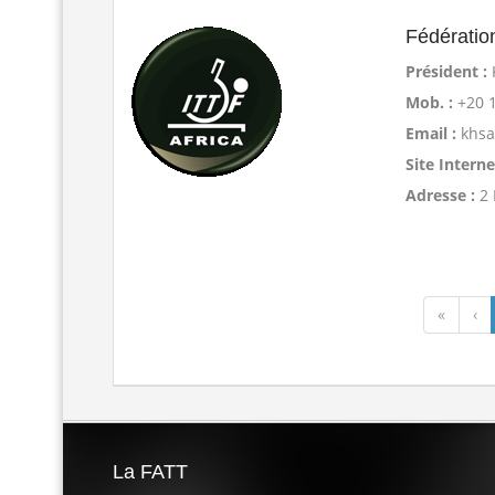
Fédératio
Président :
Mob. :
+20 
Email :
khs
Site Interne
Adresse :
2 
«
‹
La FATT