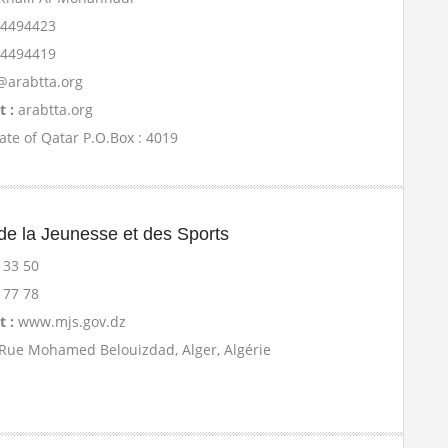
di
 4494423
 4494419
@arabtta.org
t :
arabtta.org
ate of Qatar P.O.Box : 4019
 de la Jeunesse et des Sports
 33 50
 77 78
t :
www.mjs.gov.dz
 Rue Mohamed Belouizdad, Alger, Algérie