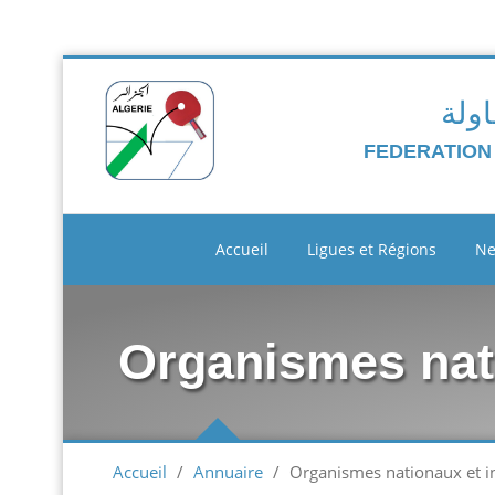
اولة
FEDERATION
Accueil
Ligues et Régions
N
Organismes nati
Accueil
/
Annuaire
/
Organismes nationaux et i