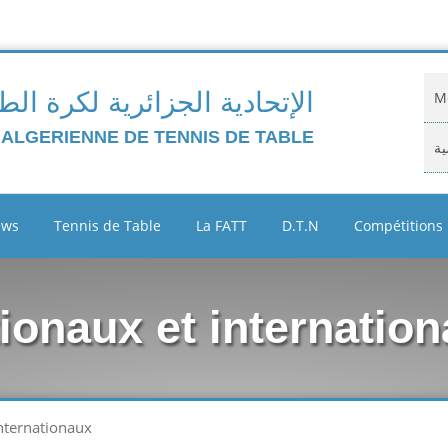
الإتحادية الجزائرية لكرة الط
Mo
 ALGERIENNE DE TENNIS DE TABLE
ية
Do
ews
Tennis de Table
La FATT
D.T.N
Compétitions
ية
Cl
onaux et internatio
Ar
ين
nternationaux