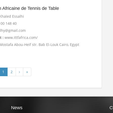
n Africaine de Tennis de Table
Khaled Essalhi
100 148 40
alhy@gmail.com
t :
www.ittfafrica.com/
Mostafa Abou-Heif str. Bab El-Louk Cairo, Egypt
1
2
›
»
News
C