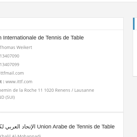
n Internationale de Tennis de Table
E
Thomas Weikert
213407090
213407099
ttfmail.com
t :
www.ittf.com
hemin de la Roche 11 1020 Renens / Lausanne
Cl
D (SUI)
St
الإتحاد العربي لكرة الطاولة Union Arabe de Tennis de Table
Khalil Al-Mohannadi