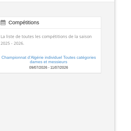
تكوين الحكام الجهويين للموسم الرياضي...
Lire la suite
Compétitions
الجمعية العامة العادية لسنة 2025
Lire la suite
La liste de toutes les compétitions de la saison
2025 - 2026.
ngagement des arbitres 2025-2026
Lire la suite
Championnat d'Algérie individuel Toutes catégories
تسديد حقوق الإنخراط البطولة الوطنية...
Lire la suite
dames et messieurs
09/07/2026 - 11/07/2026
منح تكوين بكلية علوم الرياضة...
Lire la suite
assement national seniors dames et...
Lire la suite
age de formation à la faculté des...
Lire la suite
المرحلة الجهوية التأهيلية للبطولة...
Lire la suite